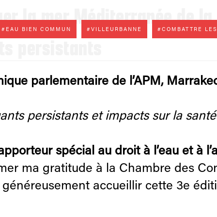
ger la mer Méditerranée de la
#EAU BIEN COMMUN
#VILLEURBANNE
#COMBATTRE LES
ts persistants
ique parlementaire de l’APM, Marrakec
uants persistants et impacts sur la sant
porteur spécial au droit à l’eau et à l
rimer ma gratitude à la Chambre des C
r généreusement accueillir cette 3e éd