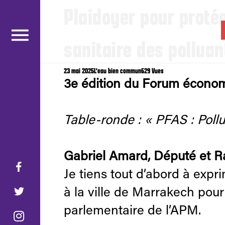
Plaidoyer pour proté
gabrielamard
.fr
sanitaire des polluan
23 mai 2025
L'eau bien commun
629 Vues
3e édition du Forum économ
Table-ronde : « PFAS : Poll
Gabriel Amard, Député et Rap
Je tiens tout d’abord à exp
à la ville de Marrakech pou
parlementaire de l’APM.