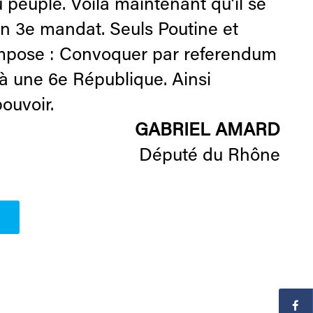
u peuple. Voilà maintenant qu’il se
 un 3e mandat. Seuls Poutine et
impose : Convoquer par referendum
à une 6e République. Ainsi
ouvoir.
GABRIEL AMARD
Député du Rhône