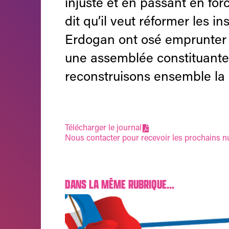
injuste et en passant en forc
dit qu’il veut réformer les 
Erdogan ont osé emprunter 
une assemblée constituante 
reconstruisons ensemble la 
Télécharger le journal
Nous contacter pour recevoir les prochains 
DANS LA MÊME RUBRIQUE...