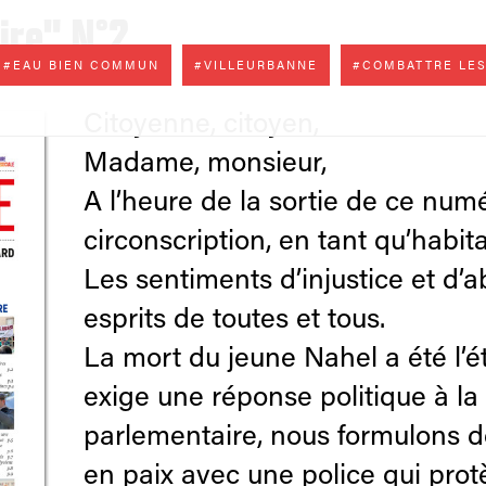
ire" N°2
#EAU BIEN COMMUN
#VILLEURBANNE
#COMBATTRE LES
Citoyenne, citoyen,
Madame, monsieur,
A l’heure de la sortie de ce num
circonscription, en tant qu’habi
Les sentiments d’injustice et d’
esprits de toutes et tous.
La mort du jeune Nahel a été l’é
exige une réponse politique à l
parlementaire, nous formulons d
en paix avec une police qui prot