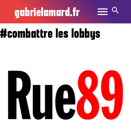
gabrielamard.fr
#combattre les lobbys