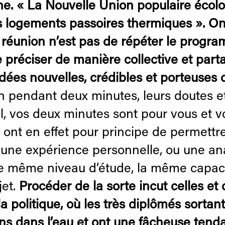
e. « La Nouvelle Union populaire écolo
es logements passoires thermiques ». On 
réunion n’est pas de répéter le programme
e préciser de manière collective et part
idées nouvelles, crédibles et porteuses 
n pendant deux minutes, leurs doutes et
t-il, vos deux minutes sont pour vous et
is ont en effet pour principe de permett
, une expérience personnelle, ou une ana
le même niveau d’étude, la même capacit
et.
Procéder de la sorte incut celles et 
a politique, où les très diplômés sortan
s dans l’eau et ont une fâcheuse tenda