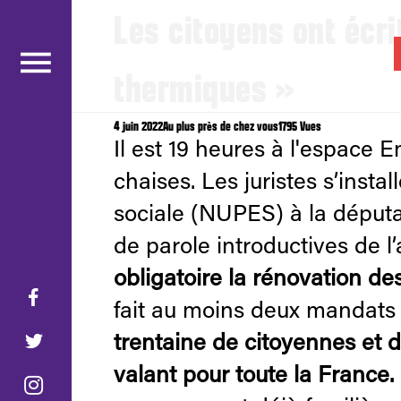
Les citoyens ont écri
gabrielamard
.fr
thermiques »
4 juin 2022
Au plus près de chez vous
1795 Vues
Il est 19 heures à l'espace Em
chaises. Les juristes s’inst
sociale (NUPES) à la députat
de parole introductives de l’
obligatoire la rénovation d
fait au moins deux mandats q
trentaine de citoyennes et d
valant pour toute la France.