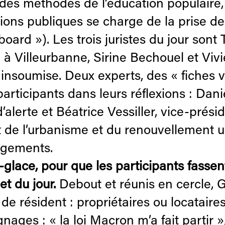
es méthodes de l’éducation populaire, do
nions publiques se charge de la prise de
oard »). Les trois juristes du jour sont
re à Villeurbanne, Sirine Bechouel et V
e insoumise. Deux experts, des « fiches
articipants dans leurs réflexions : Dan
’alerte et Béatrice Vessiller, vice-prés
de l’urbanisme et du renouvellement ur
ogements.
e-glace, pour que les participants fasse
t du jour.
Debout et réunis en cercle,
 de résident : propriétaires ou locataire
nages : « la loi Macron m’a fait partir »,