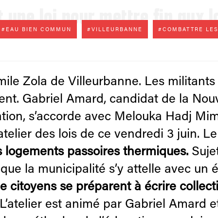
t une loi pour mettre fin aux
#EAU BIEN COMMUN
#VILLEURBANNE
#COMBATTRE LES
ile Zola de Villeurbanne. Les militants f
allent. Gabriel Amard, candidat de la No
ion, s’accorde avec Melouka Hadj Mimoun
atelier des lois de ce vendredi 3 juin. 
es logements passoires thermiques.
Sujet
ue la municipalité s’y attelle avec un 
e citoyens se préparent à écrire collec
L’atelier est animé par Gabriel Amard e